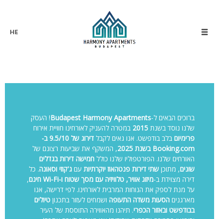
HE
ברוכים הבאים ל-
Budapest Harmony Apartments
! העסק
שלנו נוסד בשנת
2015
במטרה להעניק לאורחינו חוויית אירוח
פרימיום
בלב בודפשט. אנו גאים לקבל
דירוג של 9.5/10 ב-
Booking.com בשנת 2025
, המשקף את שביעות רצונם של
האורחים שלנו. הפורטפוליו שלנו כולל
חמישה דירות בגדלים
שונים
, מתוכן
שתי דירות פנטהאוז יוקרתיות
עם
ג'קוזי וסאונה
. כל
דירה מצוידת ב-
מיזוג אוויר, טלוויזיה עם מסך שטוח ו-Wi-Fi חינם
,
על מנת לספק את הנוחות המרבית לאורחינו. לפי דרישה, אנו
מארגנים
הסעות משדה התעופה
ושמחים לעזור בתכנון
טיולים
בבודפשט ובאזור הכפרי
. תיהנו מהאווירה התוססת של העיר