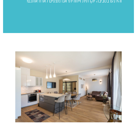
והירגעו בסביבה יוקרתית וייחודית! אנו מצפים לארח אתכם!