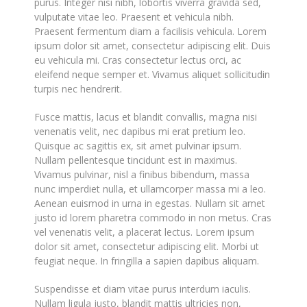
purus. Integer nisi nibh, lobortis viverra gravida sed,
vulputate vitae leo. Praesent et vehicula nibh.
Praesent fermentum diam a facilisis vehicula. Lorem
ipsum dolor sit amet, consectetur adipiscing elit. Duis
eu vehicula mi. Cras consectetur lectus orci, ac
eleifend neque semper et. Vivamus aliquet sollicitudin
turpis nec hendrerit.
Fusce mattis, lacus et blandit convallis, magna nisi
venenatis velit, nec dapibus mi erat pretium leo.
Quisque ac sagittis ex, sit amet pulvinar ipsum.
Nullam pellentesque tincidunt est in maximus.
Vivamus pulvinar, nisl a finibus bibendum, massa
nunc imperdiet nulla, et ullamcorper massa mi a leo.
Aenean euismod in urna in egestas. Nullam sit amet
justo id lorem pharetra commodo in non metus. Cras
vel venenatis velit, a placerat lectus. Lorem ipsum
dolor sit amet, consectetur adipiscing elit. Morbi ut
feugiat neque. In fringilla a sapien dapibus aliquam.
Suspendisse et diam vitae purus interdum iaculis.
Nullam ligula justo, blandit mattis ultricies non,