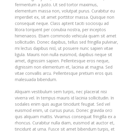
fermentum a justo. Ut sed tortor maximus,
elementum massa non, volutpat purus. Curabitur eu
imperdiet ex, sit amet porttitor massa. Quisque non
consequat neque. Class aptent taciti sociosqu ad
litora torquent per conubia nostra, per inceptos
himenaeos. Etiam commodo vehicula quam sit amet
sollicitudin. Donec dapibus, tellus sed fringilla pulvinar,
mi lectus dapibus nisl, ut posuere nunc sapien vitae
ligula. Mauris non nulla euismod, dapibus neque sit
amet, dignissim sapien. Pellentesque eros neque,
dignissim non elementum et, lacinia at magna. Sed
vitae convallis arcu. Pellentesque pretium eros quis
malesuada bibendum.
Aliquam vestibulum sem turpis, nec placerat nisi
viverra vel. In tempus mauris id lacinia sollicitudin. In
sodales enim quis augue tincidunt feugiat. Sed vel
euismod enim, ut cursus purus. Donec gravida orci
quis aliquam mattis. Vivamus consequat fringilla ex a
rhoncus. Curabitur nulla diam, euismod at auctor et,
tincidunt at urna. Fusce sit amet bibendum turpis, et